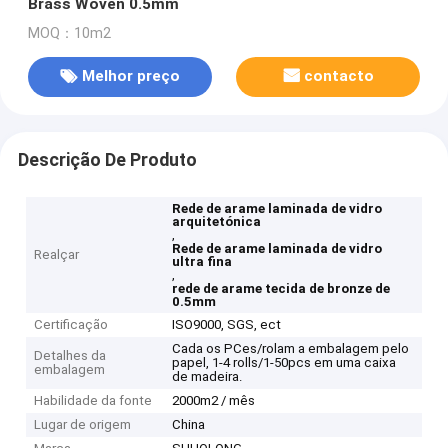
Brass Woven 0.5mm
MOQ：10m2
Melhor preço
contacto
Descrição De Produto
Rede de arame laminada de vidro
arquitetónica
,
Rede de arame laminada de vidro
Realçar
ultra fina
,
rede de arame tecida de bronze de
0.5mm
Certificação
ISO9000, SGS, ect
Cada os PCes/rolam a embalagem pelo
Detalhes da
papel, 1-4 rolls/1-50pcs em uma caixa
embalagem
de madeira.
Habilidade da fonte
2000m2 / mês
Lugar de origem
China