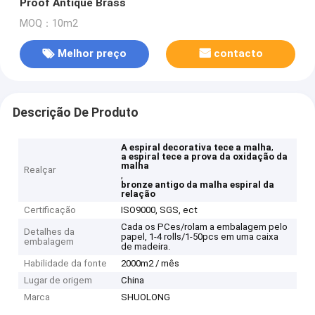
Proof Antique Brass
MOQ：10m2
Melhor preço
contacto
Descrição De Produto
,
A espiral decorativa tece a malha
a espiral tece a prova da oxidação da
malha
Realçar
,
bronze antigo da malha espiral da
relação
Certificação
ISO9000, SGS, ect
Cada os PCes/rolam a embalagem pelo
Detalhes da
papel, 1-4 rolls/1-50pcs em uma caixa
embalagem
de madeira.
Habilidade da fonte
2000m2 / mês
Lugar de origem
China
Marca
SHUOLONG