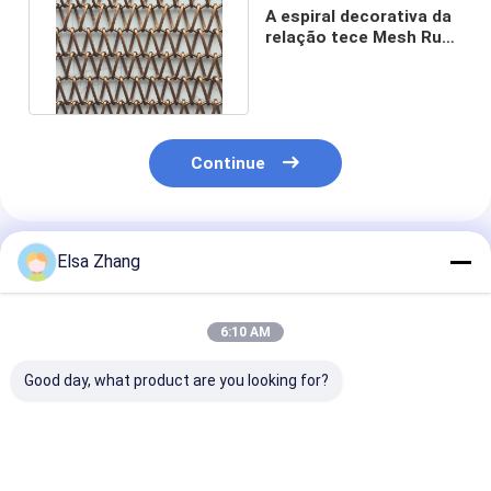
A espiral decorativa da
relação tece Mesh Rust
Proof Antique Brass
Continue
Produtos Recomendados
Elsa Zhang
6:10 AM
Good day, what product are you looking for?
Ecrã de malha em
Aço inoxidável 0,5
Diâmetro de m