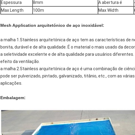
Espessura
8mm
A abertura é
Max Length
100m
Max Width
Mesh Application arquitetónico de aço inoxidável:
a malha 1.Stainless arquitetónica de aço tem as características de n
bonita, durável e de alta qualidade. É o material o mais usado da dec
a seletividade excelente e de alta qualidade para usuários diferent
efeito da ventilação.
a malha 2.Stainless arquitetónica de aço é uma combinação de ciênc
pode ser pulverizado, pintado, galvanizado, titânio, etc., com as vár
aplicações.
Embalagem: