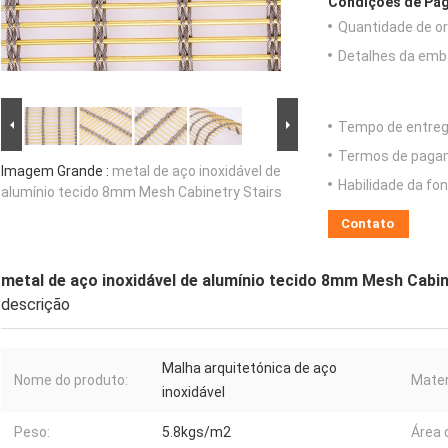
Condições de Pag
Quantidade de o
Detalhes da emb
Tempo de entreg
Termos de paga
Imagem Grande :
metal de aço inoxidável de
Habilidade da fon
alumínio tecido 8mm Mesh Cabinetry Stairs
Contato
metal de aço inoxidável de alumínio tecido 8mm Mesh Cabin
descrição
Malha arquitetónica de aço
Nome do produto:
Mater
inoxidável
Peso:
5.8kgs/m2
Área 