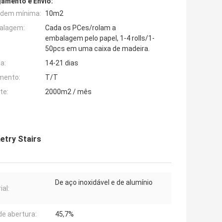
amento e Envio:
rdem mínima:
10m2
alagem:
Cada os PCes/rolam a
embalagem pelo papel, 1-4 rolls/1-
50pcs em uma caixa de madeira.
a:
14-21 dias
mento:
T/T
te:
2000m2 / mês
etry Stairs
De aço inoxidável e de alumínio
ial:
de abertura:
45,7%