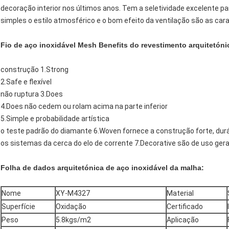
decoração interior nos últimos anos. Tem a seletividade excelente par
simples o estilo atmosférico e o bom efeito da ventilação são as cara
Fio de aço inoxidável Mesh Benefits do revestimento arquitetóni
construção 1.Strong
2.Safe e flexível
não ruptura 3.Does
4.Does não cedem ou rolam acima na parte inferior
5.Simple e probabilidade artística
o teste padrão do diamante 6.Woven fornece a construção forte, duráve
os sistemas da cerca do elo de corrente 7.Decorative são de uso geral
Folha de dados arquitetónica de aço inoxidável da malha:
Nome
XY-M4327
Material
Superfície
Oxidação
Certificado
Peso
5.8kgs/m2
Aplicação