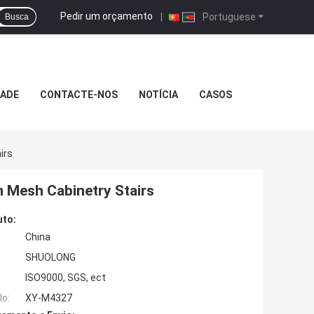
Pedir um orçamento
|
Portuguese
Busca
DADE
CONTACTE-NOS
NOTÍCIA
CASOS
irs
m Mesh Cabinetry Stairs
uto:
China
SHUOLONG
ISO9000, SGS, ect
o:
XY-M4327