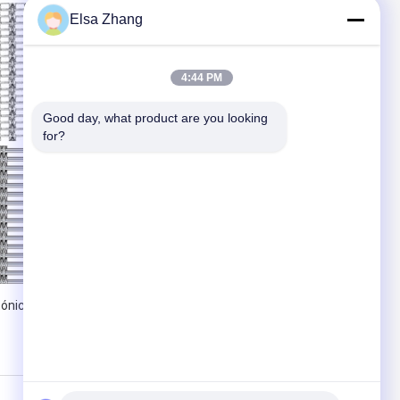
Elsa Zhang
4:44 PM
Good day, what product are you looking 
for?
,
ónica de aço inoxidável de PVD